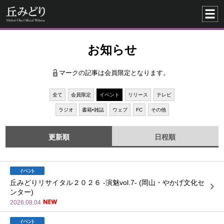
お知らせ
マークの記事は会員限定となります。
全て
会員限定
イベント
リリース
テレビ
ラジオ
書籍•雑誌
ウェブ
FC
その他
更新順
日程順
丘みどりリサイタル２０２６ -演魅vol.7- (岡山・やかげ文化セ
ンター)
2026.08.04