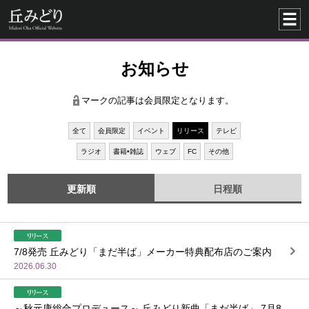
お知らせ
マークの記事は会員限定となります。
全て
会員限定
イベント
リリース
テレビ
ラジオ
書籍•雑誌
ウェブ
FC
その他
更新順
日程順
7/8発売 丘みどり「まだ半ば」メーカー特典配布店のご案内
2026.06.30
～秋元康総合プロデュース～ 丘みどり新曲「まだ半ば」 7月8