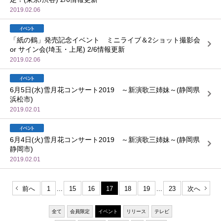
2019.02.06
「紙の鶴」発売記念イベント ミニライブ＆2ショット撮影会
or サイン会(埼玉・上尾) 2/6情報更新
2019.02.06
6月5日(水)雪月花コンサート2019 ～新演歌三姉妹～(静岡県
浜松市)
2019.02.01
6月4日(火)雪月花コンサート2019 ～新演歌三姉妹～(静岡県
静岡市)
2019.02.01
前へ
1
...
15
16
17
18
19
...
23
次へ
全て
会員限定
イベント
リリース
テレビ