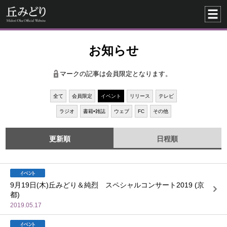
お知らせ
マークの記事は会員限定となります。
全て
会員限定
イベント
リリース
テレビ
ラジオ
書籍•雑誌
ウェブ
FC
その他
更新順
日程順
9月19日(木)丘みどり＆純烈 スペシャルコンサート2019 (京
都)
2019.05.17