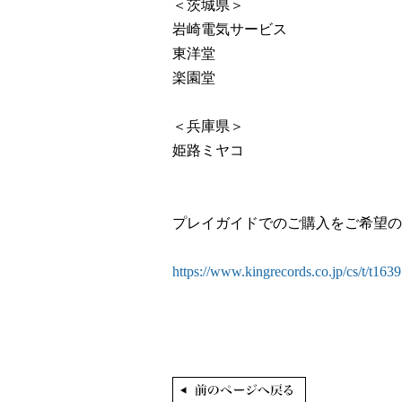
＜茨城県＞
岩崎電気サービス
東洋堂
楽園堂
＜兵庫県＞
姫路ミヤコ
プレイガイドでのご購入をご希望の
https://www.kingrecords.co.jp/cs/t/t1639