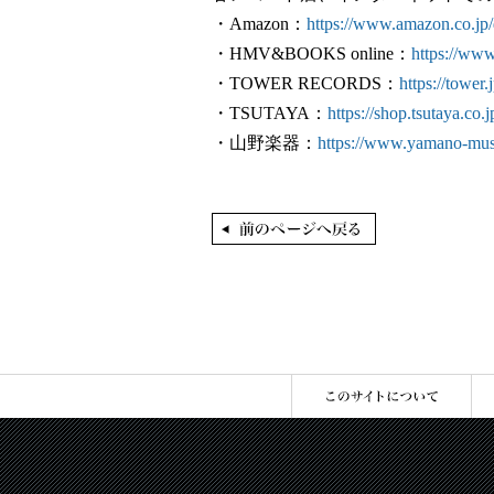
・Amazon：
https://www.amazon.c
・HMV&BOOKS online：
https://
・TOWER RECORDS：
https://towe
・TSUTAYA：
https://shop.tsutaya.co.j
・山野楽器：
https://www.yamano-music