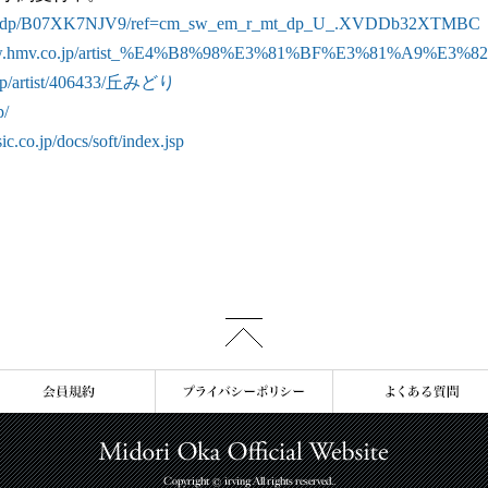
o.jp/dp/B07XK7NJV9/ref=cm_sw_em_r_mt_dp_U_.XVDDb32XTMBC
www.hmv.co.jp/artist_%E4%B8%98%E3%81%BF%E3%81%A9%E3%82
r.jp/artist/406433/丘みどり
p/
.co.jp/docs/soft/index.jsp