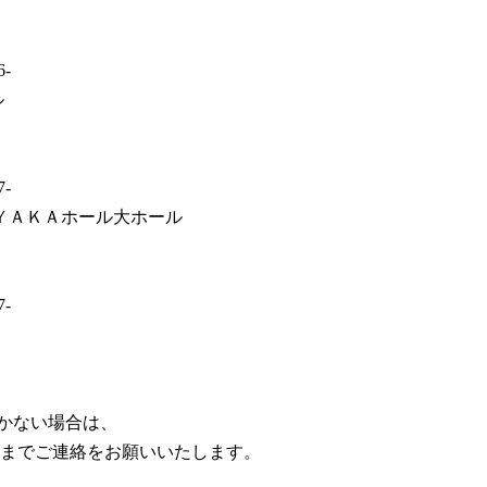
-
ル
-
ＹＡＫＡホール大ホール
-
届かない場合は、
までご連絡をお願いいたします。