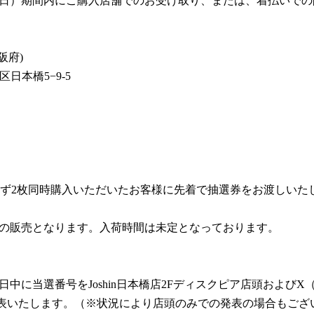
31(日）期間内にご購入店舗でのお受け取り、または、着払いで
阪府)
速区日本橋5−9-5
ず2枚同時購入いただいたお客様に先着で抽選券をお渡しいた
入荷後の販売となります。入荷時間は未定となっております。
数日中に当選番号をJoshin日本橋店2Fディスクピア店頭および
DiscPier）にて発表いたします。（※状況により店頭のみでの発表の場合もご