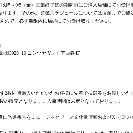
午以降～9/5（金）営業終了迄の期間内にご購入店舗にてお受け
日となります。その他、営業スケジュールについては店舗までご確
んので、必ず期限内に店頭にてお受け取りください。
)
市鹿田3926−10 ヨシヅヤ Yストア西春4F
）
ず2枚同時購入いただいたお客様に先着で抽選券をお渡しいた
､入荷後の販売となります。入荷時間は未定となっております。
）以降に当選番号をミュージックブース文化堂店頭およびX（旧ツ