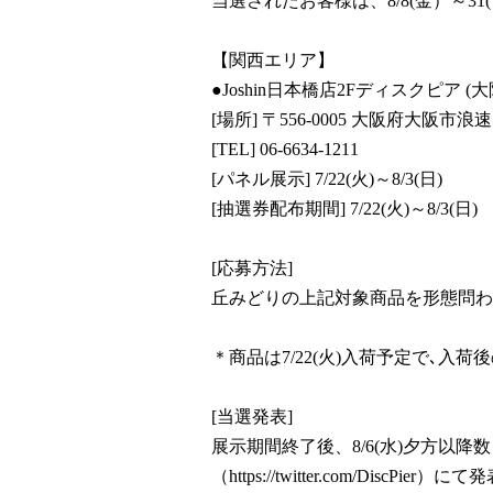
当選されたお客様は、8/8(金）～
【関西エリア】
●Joshin日本橋店2Fディスクピア (大
[場所] 〒556-0005 大阪府大阪市浪
[TEL] 06-6634-1211
[パネル展示] 7/22(火)～8/3(日)
[抽選券配布期間] 7/22(火)～8/3(日)
[応募方法]
丘みどりの上記対象商品を形態問わ
＊商品は7/22(火)入荷予定で､
[当選発表]
展示期間終了後、8/6(水)夕方以降
（https://twitter.com/