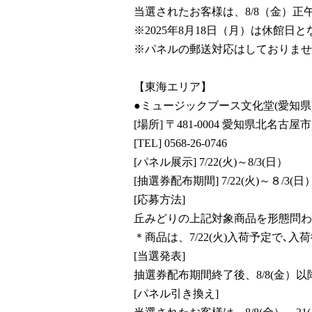
当選されたお客様は、8/8（金）正
※2025年8月18日（月）は休館
※パネルの郵送対応はしておりませ
【東海エリア】
●ミュージックブース文化堂(愛知県
[場所] 〒481-0004 愛知県北名古屋
[TEL] 0568-26-0746
[パネル展示] 7/22(火)～8/3(日）
[抽選券配布期間] 7/22(火)～８/3(日
[応募方法]
丘みどりの上記対象商品を形態問わ
＊商品は、7/22(火)入荷予定で
[当選発表]
抽選券配布期間終了後、8/8(金
[パネル引き換え]